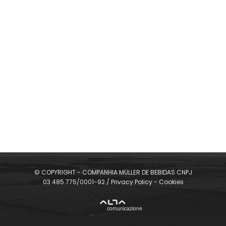
SELECT YOUR LANGUAGE
© COPYRIGHT - COMPANHIA MÜLLER DE BEBIDAS CNPJ
03.485.775/0001-92 /
Privacy Policy
-
Cookies
900 ml
ALTA
comunicazione