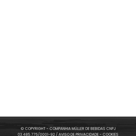
comunicazione
Ice 51 Kiwi - Produtos
A 51 Ice Kiwi une o que o Brasil tem de melhor em sabor:
a Cachaça 51 com frutas. Cada vez mais popular no
Brasil, o kiwi se mostra único e versátil, ressaltando as
principais características da cachaça que é uma
paixão nacional. Seu sabor proporcion...
SELECIONE SEU IDIOMA
Ice 51 Maracujá - Produtos
A 51 Ice Maracujá une o que o Brasil tem de melhor em
© COPYRIGHT - COMPANHIA MÜLLER DE BEBIDAS CNPJ
03.485.775/0001-92 /
AVISO DE PRIVACIDADE
-
COOKIES
sabor: a Cachaça 51 com frutas. Seu sabor enaltece