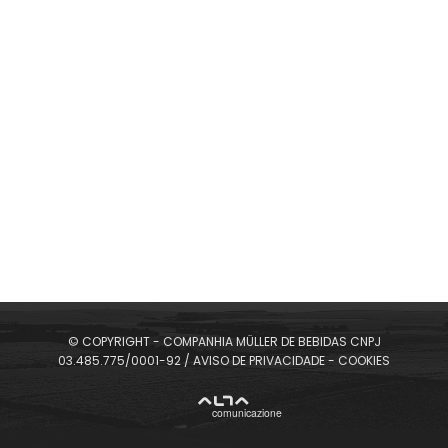
SELECIONE SEU IDIOMA
© COPYRIGHT - COMPANHIA MÜLLER DE BEBIDAS CNPJ
03.485.775/0001-92 /
AVISO DE PRIVACIDADE
-
COOKIES
275 ml
269 ml
ALTA
comunicazione